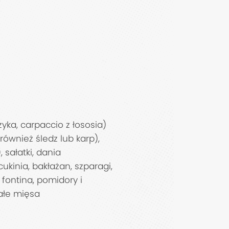
zyka, carpaccio z łososia)
wnież śledz lub karp),
, sałatki, dania
ukinia, bakłażan, szparagi,
a, fontina, pomidory i
iałe mięsa