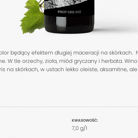
or będący efektem długiej maceracji na skórkach. Nos
zne. W tle orzechy, zioła, miód gryczany i herbata. Wi
s na skórkach, w ustach lekko oleiste, aksamitne, a
KWASOWOŚĆ:
7,0 g/l