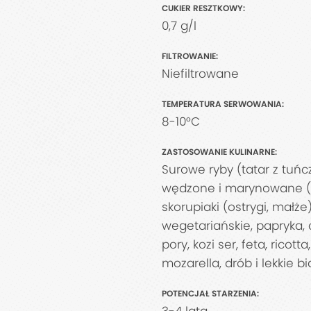
CUKIER RESZTKOWY:
0,7 g/l
FILTROWANIE:
Niefiltrowane
TEMPERATURA SERWOWANIA:
8-10°C
ZASTOSOWANIE KULINARNE:
Surowe ryby (tatar z tuńc
wędzone i marynowane (ró
skorupiaki (ostrygi, małże)
wegetariańskie, papryka, c
pory, kozi ser, feta, ricott
mozarella, drób i lekkie b
POTENCJAŁ STARZENIA: