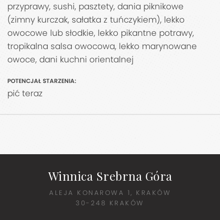
przyprawy, sushi, pasztety, dania piknikowe
(zimny kurczak, sałatka z tuńczykiem), lekko
owocowe lub słodkie, lekko pikantne potrawy,
tropikalna salsa owocowa, lekko marynowane
owoce, dani kuchni orientalnej
POTENCJAŁ STARZENIA:
pić teraz
Winnica Srebrna Góra
ALEJA KONAROWA 1, KRAKÓW
30-248 KRAKÓW