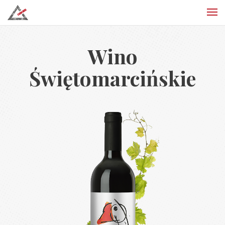
Wino
Świętomarcińskie