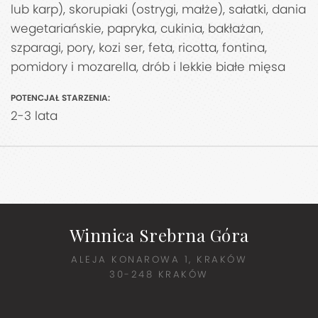
lub karp), skorupiaki (ostrygi, małże), sałatki, dania
wegetariańskie, papryka, cukinia, bakłażan,
szparagi, pory, kozi ser, feta, ricotta, fontina,
pomidory i mozarella, drób i lekkie białe mięsa
POTENCJAŁ STARZENIA:
2-3 lata
Winnica Srebrna Góra
ALEJA KONAROWA 1, KRAKÓW
30-248 KRAKÓW