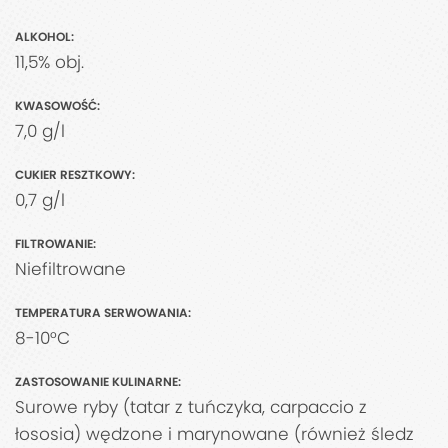
ALKOHOL:
11,5% obj.
KWASOWOŚĆ:
7,0 g/l
CUKIER RESZTKOWY:
0,7 g/l
FILTROWANIE:
Niefiltrowane
TEMPERATURA SERWOWANIA:
8-10°C
ZASTOSOWANIE KULINARNE:
Surowe ryby (tatar z tuńczyka, carpaccio z
łososia) wędzone i marynowane (również śledz