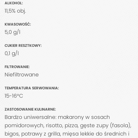
ALKOHOL:
11,5% obj.
KWASOWOŚĆ:
5,0 g/l
CUKIER RESZTKOWY:
0,1 g/l
FILTROWANIE:
Niefiltrowane
TEMPERATURA SERWOWANIA:
15-16°C
ZASTOSOWANIE KULINARNE:
Bardzo uniwersalne: makarony w sosach
pomidorowych, risotto, pizza, gęste zupy (fasola),
bigos, potrawy z grilla, mięsa lekkie do średnich i