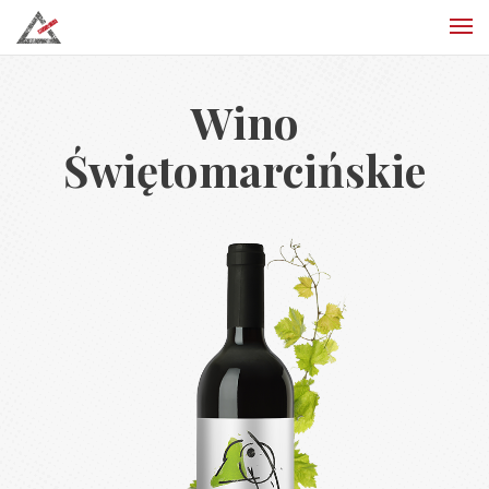
Wino
Świętomarcińskie