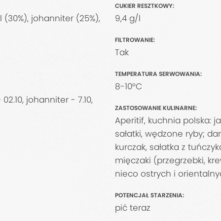
CUKIER RESZTKOWY:
 (30%), johanniter (25%),
9,4 g/l
FILTROWANIE:
Tak
TEMPERATURA SERWOWANIA:
8-10°C
02.10, johanniter - 7.10,
ZASTOSOWANIE KULINARNE:
Aperitif, kuchnia polska: j
sałatki, wędzone ryby; da
kurczak, sałatka z tuńczyk
mięczaki (przegrzebki, kr
nieco ostrych i orientalnyc
POTENCJAŁ STARZENIA:
pić teraz