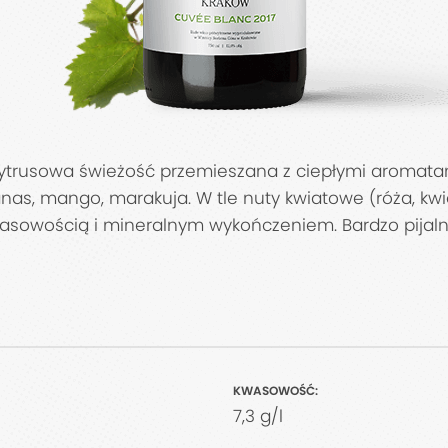
ytrusowa świeżość przemieszana z ciepłymi aromatami 
s, mango, marakuja. W tle nuty kwiatowe (róża, kwiat
kwasowością i mineralnym wykończeniem. Bardzo pijaln
KWASOWOŚĆ:
7,3 g/l