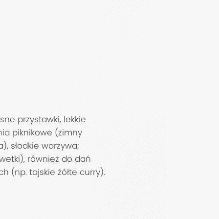
asne przystawki, lekkie
nia piknikowe (zimny
a), słodkie warzywa;
ewetki), również do dań
h (np. tajskie żółte curry).