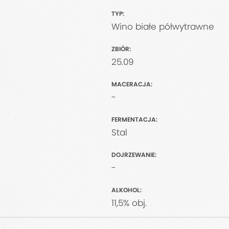
TYP:
Wino białe półwytrawne
ZBIÓR:
25.09
MACERACJA:
-
FERMENTACJA:
Stal
DOJRZEWANIE:
-
ALKOHOL:
11,5% obj.