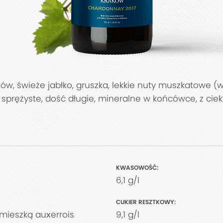
ów, świeże jabłko, gruszka, lekkie nuty muszkatowe (w
, sprężyste, dość długie, mineralne w końcówce, z c
KWASOWOŚĆ:
6,1 g/l
CUKIER RESZTKOWY:
mieszką auxerrois
9,1 g/l