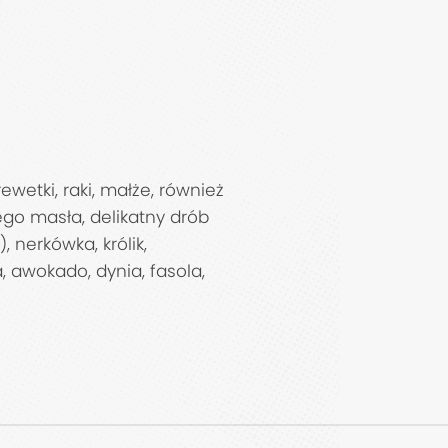
etki, raki, małże, również
dego masła, delikatny drób
ik,
, awokado, dynia, fasola,