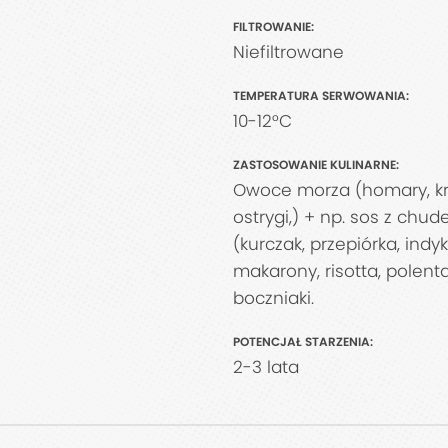
FILTROWANIE:
Niefiltrowane
TEMPERATURA SERWOWANIA:
10-12°C
ZASTOSOWANIE KULINARNE:
Owoce morza (homary, krew
ostrygi,) + np. sos z chu
(kurczak, przepiórka, indyk), nerkówka, król
makarony, risotta, polenta
boczniaki.
POTENCJAŁ STARZENIA:
2-3 lata