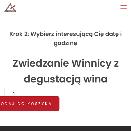
Krok 2: Wybierz interesującą Cię datę i
godzinę
Zwiedzanie Winnicy z
degustacją wina
ILOŚĆ
ZWIEDZANIE
WINNICY
DODAJ DO KOSZYKA
Z
DEGUSTACJĄ
WINA